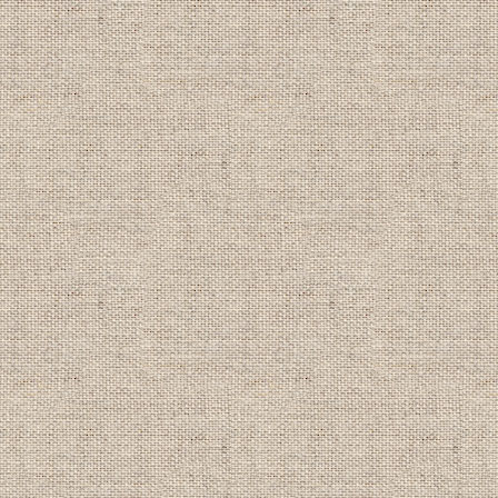
期間：2017年1月1日～3月31日
(適用除外期間あり)
----------------------------------------
【2016/4/29】
2016年夏割キャンペーン情報！
詳細は
キャンペーン情報
をクリック！
家族割 団体割 学生割
期間：2016年7月1日～9月30日
(適用除外期間あり)
----------------------------------------
【2015/11/1】
2016年新春キャンペーン情報！
詳細は
キャンペーン情報
をクリック！
ＮＡＵＩライセンス取得コース大幅割
ＮＡＵＩアドバンス取得コース大幅割
ＮＡＵＩライセンス＆アドバンス
Ｗ取得コース大幅割引
期間：2016年1月1日～3月31日
(適用除外期間あり)
----------------------------------------