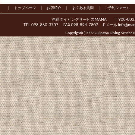
家族割 団体割 学生割 1,000円OFF
｜
トップページ
｜
お店紹介
｜
よくある質問
｜
ご予約フォーム
期間：2022年7月1日～9月30日
沖縄ダイビングサービスMANA 〒900-0032
●８月ライセンス取得キャンペーン
TEL 098-860-3707 FAX 098-894-7807 Eメール
info@ma
期間：2022年8月1日～8月31日
Copyright(C)2009 Okinawa Diving Service 
----------------------------------------
【2022/1/1】
2022年新春２大キャンペーン情報！
詳細は
キャンペーン情報
をクリック！
・ライセンス・アドバンス取得大幅割
・団体旅割 卒旅割&学旅割 1,000円OFF
期間：2022年1月11日～3月31日
----------------------------------------
【2021/9/7】
●2021年秋キャンペーン情報！
詳細は
キャンペーン情報
をクリック！
ライセンス取得コース大幅割引
アドバンス取得コース大幅割引
ライセンス同時Ｗ取得大幅割引
期間：2021年10月1日～12月31日