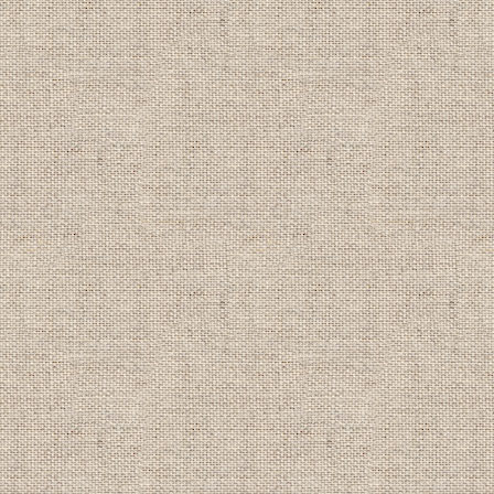
アドバンス取得コース大幅割引
期間：2018年10月1日～12月31日
----------------------------------------
【2018/5/16】
●夏キャンペーン
ケラマ域(チービシ諸島)
半日ダイビング 格安プラン
●夏割キャンペーン
家族割 団体割 学生割 1,000円OFF
詳細は
キャンペーン情報
をクリック！
期間：2018年7月1日～9月30日
----------------------------------------
【2018/3/8】
新生活応援 春キャンペーン情報！
詳細は
キャンペーン情報
をクリック！
ライセンス取得コース大幅割引
アドバンス取得コース大幅割引
期間：2018年4月1日～6月30日
(適用除外期間あり)
----------------------------------------
【2017/11/17】
卒業旅行・学生旅行・団体旅行