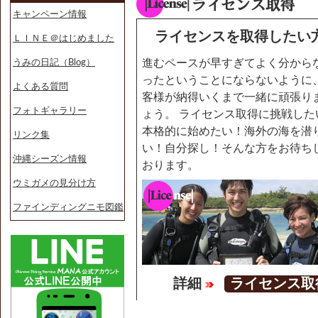
キャンペーン情報
ライセンスを取得したい
ＬＩＮＥ＠はじめました
進むペースが早すぎてよく分から
うみの日記（Blog）
ったということにならないように
よくある質問
客様が納得いくまで一緒に頑張り
フォトギャラリー
ょう。 ライセンス取得に挑戦した
本格的に始めたい！海外の海を潜
リンク集
い！自分探し！そんな方をお待ち
沖縄シーズン情報
おります。
ウミガメの見分け方
ファインディングニモ図鑑
詳細
ライセンス取