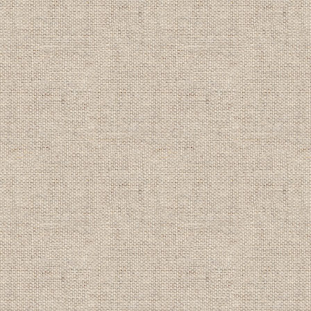
----------------------------------------
【2021/5/31】
●夏キャンペーン
ケラマ域(チービシ諸島)
半日ダイビング 格安プラン
●夏割キャンペーン
家族割 団体割 学生割 1,000円OFF
●８月ライセンス取得キャンペーン
詳細は
キャンペーン情報
をクリック！
期間：2018年7月1日～9月30日
----------------------------------------
【2021/1/1】
2021年新春２大キャンペーン情報！
詳細は
キャンペーン情報
をクリック！
・ライセンス・アドバンス取得大幅割
・団体旅割 卒旅割&学旅割 1,000円OFF
期間：2021年1月1日～3月31日
(適用除外期間あり)
----------------------------------------
【2020/9/1】