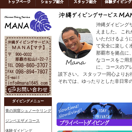
沖縄ダイビング
えました。 こ
いただけるよう
て安全に楽しく
那覇市
を拠点に
なコースをご用
に、コースのア
談下さい。 スタッフ一同心よりお
それでは、ゆったりとした非日常
ダイビングメニュー
青の洞窟シュノーケリング
ジンベエザメコース
体験ダイビング