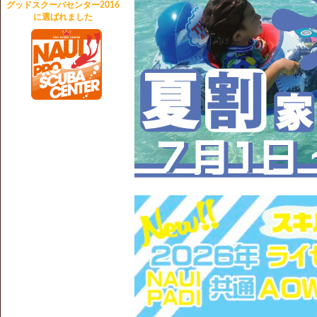
グッドスクーバセンター2016
ライセンス取得コース大幅割引
に選ばれました
アドバンス取得コース大幅割引
ライセンス同時Ｗ取得大幅割引
期間：2024年10月1日～12月31日
(適用除外期間あり)
----------------------------------------
【2024/6/11】
●ボートダイビング連潜割
２日間６ダイブで３０００円引き
●夏割キャンペーン
家族割 団体割 学生割 1,000円OFF
期間：2024年7月1日～9月30日
----------------------------------------
【2023/12/19】
2024年 新春２大キャンペーン情報！
詳細は
キャンペーン情報
をクリック！
・ライセンス・アドバンス取得大幅割
・団体旅割 卒旅割&学旅割 1,000円OFF