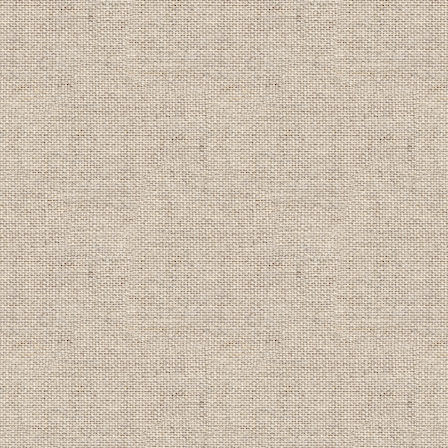
期間：2020年1月1日～3月31日
(適用除外期間あり)
----------------------------------------
【2019/8/31】
●2019年秋キャンペーン情報！
詳細は
キャンペーン情報
をクリック！
ライセンス取得コース大幅割引
アドバンス取得コース大幅割引
ライセンス同時Ｗ取得大幅割引
期間：2019年10月1日～12月31日
----------------------------------------
【2019/5/24】
●夏キャンペーン
ケラマ域(チービシ諸島)
半日ダイビング 格安プラン
●夏割キャンペーン
家族割 団体割 学生割 1,000円OFF
●８月ライセンス取得キャンペーン
詳細は
キャンペーン情報
をクリック！
期間：2018年7月1日～9月30日
----------------------------------------