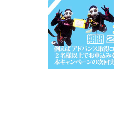
期間：2024年1月9日～3月31日
----------------------------------------
【2023/6/26】
●夏割キャンペーン
家族割 団体割 学生割 1,000円OFF
期間：2023年8月1日～8月31日
●９月ライセンス取得キャンペーン
期間：2023年9月1日～9月30日
----------------------------------------
【2022/12/29】
2023年新春２大キャンペーン情報！
詳細は
キャンペーン情報
をクリック！
・ライセンス・アドバンス取得大幅割
・団体旅割 卒旅割&学旅割 1,000円OFF
期間：2023年1月11日～3月31日
----------------------------------------
【2022/6/20】
●夏割キャンペーン