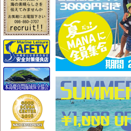
【2025/4/18】
●ボートダイビング連潜割
２日間６ダイブで３０００円引き
●夏割キャンペーン
家族割 団体割 学生割 1,000円OFF
期間：2025年7月1日～9月30日
----------------------------------------
【2025/1/20】
2025年 春２大キャンペーン情報！
・ライセンス・アドバンス取得大幅割
期間：2025年2月1日～4月25日
・団体旅割 卒旅割&学旅割 1,000円OFF
期間：2025年2月1日～3月31日
----------------------------------------
【2024/8/28】
●2024年秋キャンペーン情報！
詳細は
キャンペーン情報
をクリック！