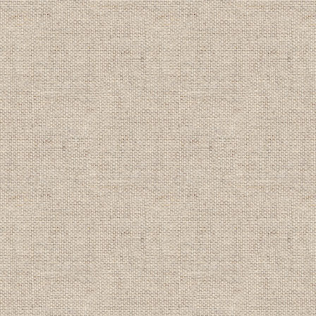
●2020年秋キャンペーン情報！
詳細は
キャンペーン情報
をクリック！
ライセンス取得コース大幅割引
アドバンス取得コース大幅割引
ライセンス同時Ｗ取得大幅割引
期間：2020年10月1日～12月31日
----------------------------------------
【2020/3/4】
新生活応援 春キャンペーン情報！
詳細は
キャンペーン情報
をクリック！
ライセンス取得コース大幅割引
アドバンス取得コース大幅割引
レスキュー取得コース大幅割引
期間：2020年5月7日～6月30日
(5/1～5/6はキャンペーン対象外です)
----------------------------------------
【2019/11/29】
2020年新春２大キャンペーン情報！
詳細は
キャンペーン情報
をクリック！
・ライセンス・アドバンス取得大幅割
・団体旅割 卒旅割&学旅割 1,000円OFF