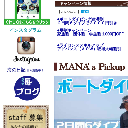
キャンペーン情報
【2026/6/23】
●ボートダイビング連潜割
２日間６ダイブで３０００円引き
インスタグラム
●夏割キャンペーン
家族割 団体割 学生割 1,000円OFF
●ライセンススキルアップ
アドバンス（ＡＯＷ）取得大幅割引
期間：2026年7月1日～9月30日
----------------------------------------
【2026/3/26】
海の日記
日々更新中！
2026年 新生活応援キャンペーン情報！
・オープンウォーターダイバー（ＯＷ
ライセンス取得大幅割引
・アドバンス（ＡＯＷ）取得大幅割引
期間：2026年5月7日～6月30日
詳細は
キャンペーン情報
をクリック！
----------------------------------------