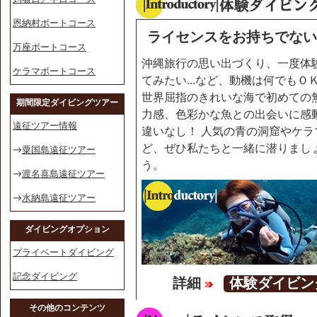
恩納村ボートコース
ライセンスをお持ちでな
万座ボートコース
沖縄旅行の思い出づくり、一度体
ケラマボートコース
てみたい…など、動機は何でもＯ
世界屈指のきれいな海で初めての
期間限定ダイビングツアー
力感、色彩かな魚との出会いに感
遠征ツアー情報
違いなし！ 人気の青の洞窟やケラ
ど、ぜひ私たちと一緒に潜りまし
→
粟国島遠征ツアー
う。
→
渡名喜島遠征ツアー
→
水納島遠征ツアー
ダイビングオプション
プライベートダイビング
記念ダイビング
詳細
体験ダイビン
その他のコンテンツ